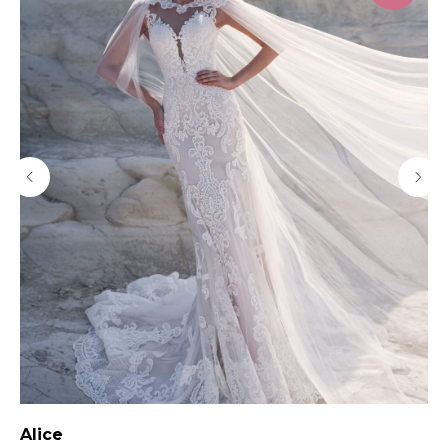
Alice
Б